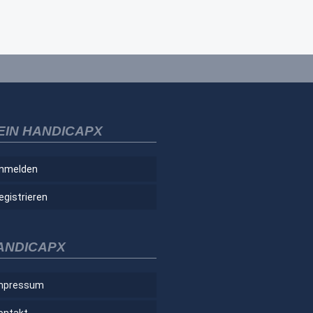
EIN HANDICAPX
nmelden
egistrieren
ANDICAPX
mpressum