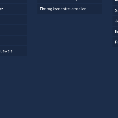
K
nz
Eintrag kostenfrei erstellen
S
J
I
g
P
ausweis