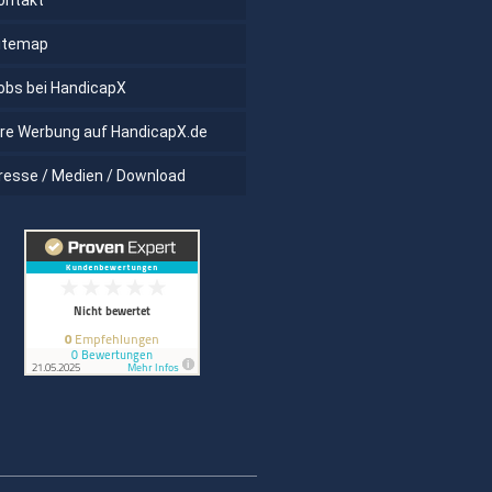
ontakt
itemap
obs bei HandicapX
hre Werbung auf HandicapX.de
resse / Medien / Download