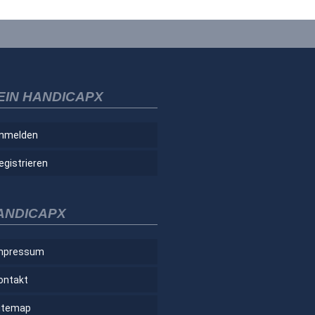
EIN HANDICAPX
nmelden
egistrieren
ANDICAPX
mpressum
ontakt
itemap