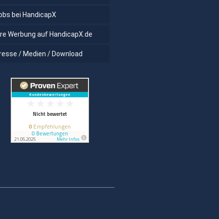
obs bei HandicapX
hre Werbung auf HandicapX.de
resse / Medien / Download