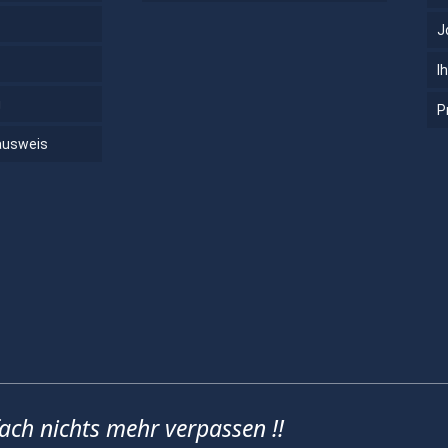
J
I
g
P
ausweis
fach nichts mehr verpassen !!